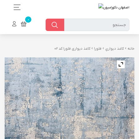
ch or with swipe gestures.
خانه
كاغذ ديواري
فلورا
کاغذ دیواری فلورا کد 02