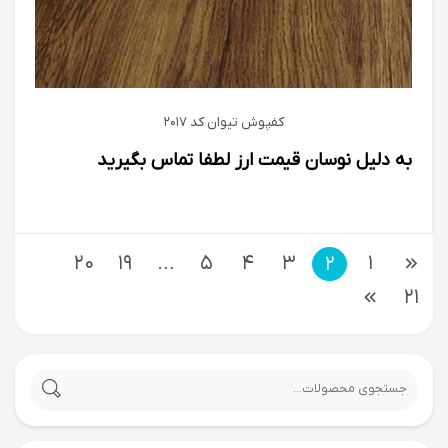
کفپوش تیوان كد 2017
به دلیل نوسان قیمت ارز لطفا تماس بگیرید
20
19
…
5
4
3
1
2
21
جستجو
برای: