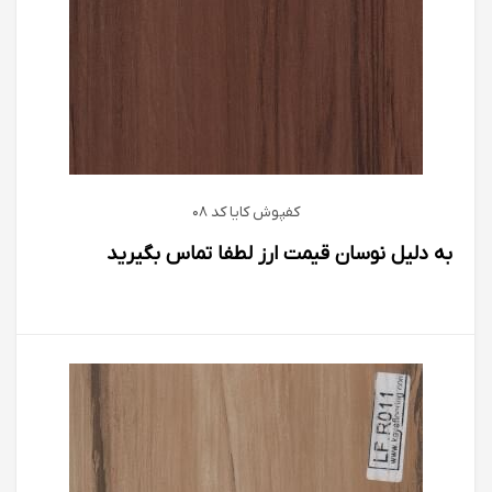
کفپوش كايا كد 08
به دلیل نوسان قیمت ارز لطفا تماس بگیرید