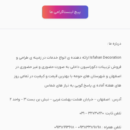
پیج اینستاگرامی ما
درباره ما :
Isfahan Decoration ارائه دهنده ی انواع خدمات در زمینه ی طراحی و
فروش تزیینات دکوراسیون داخلی به صورت حضوری و غیر حضوری در
اصفهان و شهرستان های حومه با بهترین قیمت و کیفیت در تمامی روز
های هفته آماده ی پاسخ گویی به نیاز های شماس
آدرس : اصفهان – خیابان هشت بهشت غربی – نبش بن بست 3 – واحد 2
تلفن ثابت: 32730220 – 031
تلفن همراه : 09383389898 – 09138993618